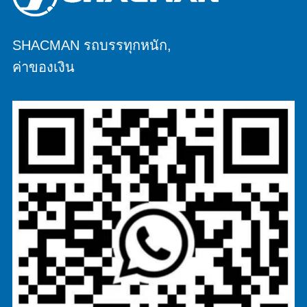
SHACMAN รถบรรทุกหนัก,
ค่าของเงิน