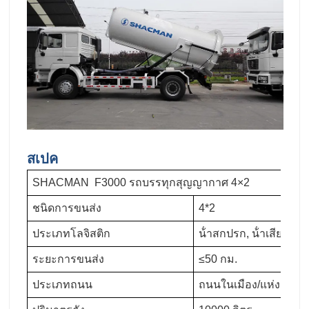
สเปค
SHACMAN F3000 รถบรรทุกสุญญากาศ 4×2
ชนิดการขนส่ง
4*2
ประเภทโลจิสติก
น้ําสกปรก, น้ําเสีย, อุจ
ระยะการขนส่ง
≤50 กม.
ประเภทถนน
ถนนในเมือง/แห่งชาติ