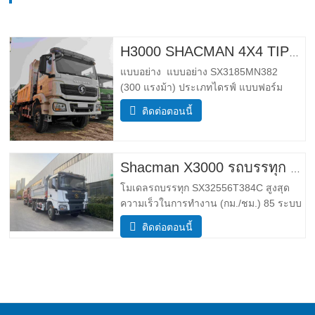
H3000 SHACMAN 4X4 TIPPER TRUCK สําหรับขาย
แบบอย่าง แบบอย่าง SX3185MN382
(300 แรงม้า) ประเภทไดรฟ์ แบบฟอร์ม
ไดรฟ์ 4*4 น้ำหนัก พารามิเตอร์น้ำหนัก
ติดต่อตอนนี้
สมบูรณ์ ขอบ มวล (กก.) ลดน้ำหนัก 5500
กําลังโหลดมวลรวม (กก.) 25,000 _ ขนาด
พารามิเตอร์ขนาด โดยรวม ขนาด (กxยxส)
(มม.) ขนาด (ยาว x ความกว้าง x สูง
Shacman X3000 รถบรรทุก 10 ล้อ
โมเดลรถบรรทุก SX32556T384C สูงสุด
ความเร็วในการทำงาน (กม./ชม.) 85 ระบบ
ขับเคลื่อน 6×4 ขนาด (ยาว*กว้าง*สูง)(มม.)
ติดต่อตอนนี้
โดยรวม 8385*2490*3450 ร่างกายการถ่าย
โอนข้อมูล 5600*2300*1500 ความหนา
(มม.) ล่าง8ข้าง6 ระบบยกไฮดรอลิค ยก
กลางหรือยกหน้า HYVA เข้าใกล้ /