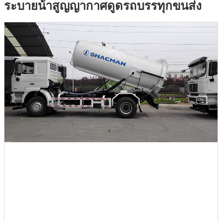
ระบายน้ําสูญญากาศดูดรถบรรทุกขนส่ง