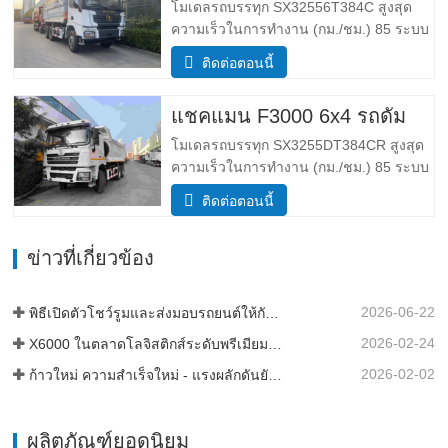
โมเดลรถบรรทุก SX32556T384C สูงสุด
ความเร็วในการทำงาน (กม./ชม.) 85 ระบบ
ขับเคลื่อน 6×4 ขนาด (ยาว*กว้าง*สูง)(มม.)
ติดต่อตอนนี้
โดยรวม 8385*2490*3450 ร่างกายการถ่าย
โอนข้อมูล 5600*2300*1500 ความหนา
แชคแมน F3000 6x4 รถดั้ม
(มม.) ล่าง8ข้าง6 ระบบยกไฮดรอลิค ยก
กลางหรือยกหน้า HYVA เข้าใกล้ /…
โมเดลรถบรรทุก SX3255DT384CR สูงสุด
ความเร็วในการทำงาน (กม./ชม.) 85 ระบบ
ขับเคลื่อน 6×4 ขนาด (ยาว*กว้าง*สูง)(มม.)
ติดต่อตอนนี้
โดยรวม 8385*2490*3450 ร่างกายการถ่าย
โอนข้อมูล 5600*2300*1500 ปริมาณกล่อง
ข่าวที่เกี่ยวข้อง
สินค้า มี 19 ลูกบาศก์เมตร 20 ลูกบาศก์เมตร
ความหนาของกล่องสินค้า (มม…
2026-06-22
พิธีเปิดตัวโชว์รูมและส่งมอบรถยนต์ให้กับกองเรือในประเทศแทนซาเนีย
2026-02-24
X6000 ในตลาดโลจิสติกส์ระดับพรีเมียมของแอฟริกา
2026-02-02
ก้าวใหม่ ความสำเร็จใหม่ - แรงผลักดันยังคงดำเนินต่อไป
ผลิตภัณฑ์ยอดนิยม