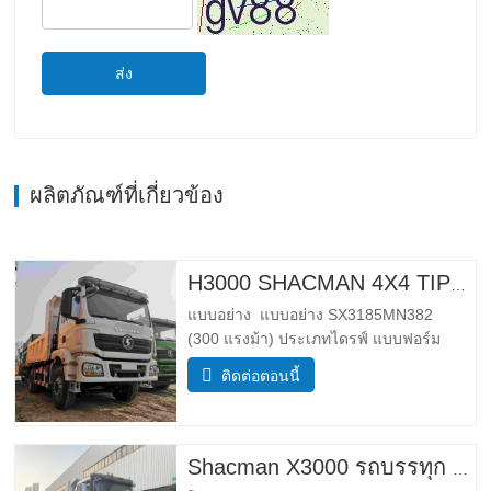
ส่ง
ผลิตภัณฑ์ที่เกี่ยวข้อง
H3000 SHACMAN 4X4 TIPPER TRUCK สําหรับขาย
แบบอย่าง แบบอย่าง SX3185MN382
(300 แรงม้า) ประเภทไดรฟ์ แบบฟอร์ม
ไดรฟ์ 4*4 น้ำหนัก พารามิเตอร์น้ำหนัก
ติดต่อตอนนี้
สมบูรณ์ ขอบ มวล (กก.) ลดน้ำหนัก 5500
กําลังโหลดมวลรวม (กก.) 25,000 _ ขนาด
พารามิเตอร์ขนาด โดยรวม ขนาด (กxยxส)
(มม.) ขนาด (ยาว x ความกว้าง x สูง…
Shacman X3000 รถบรรทุก 10 ล้อ