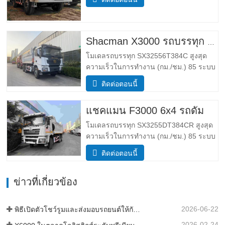
สมบูรณ์ ขอบ มวล (กก.) ลดน้ำหนัก 5500
กําลังโหลดมวลรวม (กก.) 25,000 _ ขนาด
พารามิเตอร์ขนาด โดยรวม ขนาด (กxยxส)
(มม.) ขนาด (ยาว x ความกว้าง x สูง…
Shacman X3000 รถบรรทุก 10 ล้อ
โมเดลรถบรรทุก SX32556T384C สูงสุด
ความเร็วในการทำงาน (กม./ชม.) 85 ระบบ
ขับเคลื่อน 6×4 ขนาด (ยาว*กว้าง*สูง)(มม.)
ติดต่อตอนนี้
โดยรวม 8385*2490*3450 ร่างกายการถ่าย
โอนข้อมูล 5600*2300*1500 ความหนา
แชคแมน F3000 6x4 รถดั้ม
(มม.) ล่าง8ข้าง6 ระบบยกไฮดรอลิค ยก
กลางหรือยกหน้า HYVA เข้าใกล้ /…
โมเดลรถบรรทุก SX3255DT384CR สูงสุด
ความเร็วในการทำงาน (กม./ชม.) 85 ระบบ
ขับเคลื่อน 6×4 ขนาด (ยาว*กว้าง*สูง)(มม.)
ติดต่อตอนนี้
โดยรวม 8385*2490*3450 ร่างกายการถ่าย
โอนข้อมูล 5600*2300*1500 ปริมาณกล่อง
ข่าวที่เกี่ยวข้อง
สินค้า มี 19 ลูกบาศก์เมตร 20 ลูกบาศก์เมตร
ความหนาของกล่องสินค้า (มม…
2026-06-22
พิธีเปิดตัวโชว์รูมและส่งมอบรถยนต์ให้กับกองเรือในประเทศแทนซาเนีย
2026-02-24