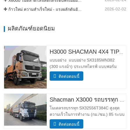
X6000 ในตลาดโลจิสติกส์ระดับพรีเมียมของแอฟริกา
2026-02-02
ก้าวใหม่ ความสำเร็จใหม่ - แรงผลักดันยังคงดำเนินต่อไป
ผลิตภัณฑ์ยอดนิยม
H3000 SHACMAN 4X4 TIPPER TRUCK สําหรับขาย
แบบอย่าง แบบอย่าง SX3185MN382
(300 แรงม้า) ประเภทไดรฟ์ แบบฟอร์ม
ไดรฟ์ 4*4 น้ำหนัก พารามิเตอร์น้ำหนัก
ติดต่อตอนนี้
สมบูรณ์ ขอบ มวล (กก.) ลดน้ำหนัก 5500
กําลังโหลดมวลรวม (กก.) 25,000 _ ขนาด
พารามิเตอร์ขนาด โดยรวม ขนาด (กxยxส)
(มม.) ขนาด (ยาว x ความกว้าง x สูง
Shacman X3000 รถบรรทุก 10 ล้อ
โมเดลรถบรรทุก SX32556T384C สูงสุด
ความเร็วในการทำงาน (กม./ชม.) 85 ระบบ
ขับเคลื่อน 6×4 ขนาด (ยาว*กว้าง*สูง)(มม.)
ติดต่อตอนนี้
โดยรวม 8385*2490*3450 ร่างกายการถ่าย