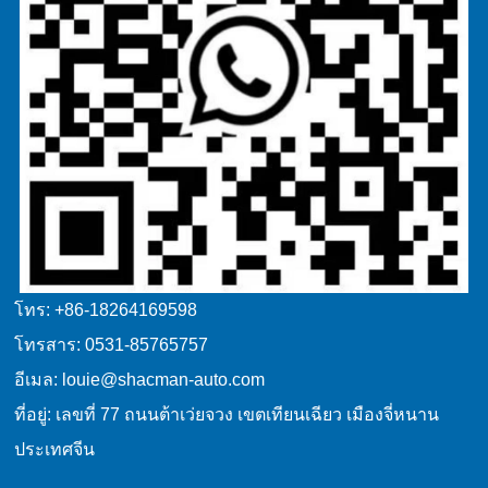
โทร: +86-18264169598
โทรสาร: 0531-85765757
อีเมล: louie@shacman-auto.com
ที่อยู่: เลขที่ 77 ถนนต้าเว่ยจวง เขตเทียนเฉียว เมืองจี่หนาน
ประเทศจีน