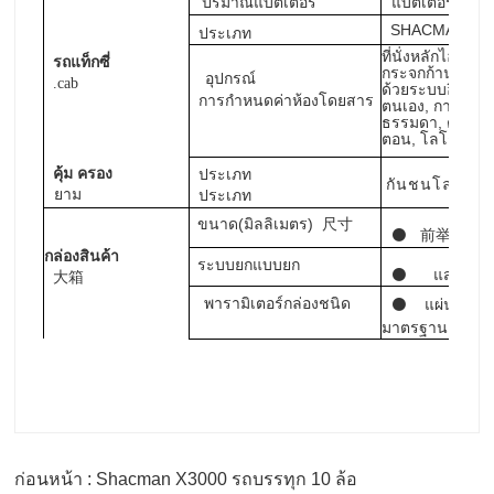
แบตเตอรี่ 1
65
ปริมาณแบตเตอรี่
SHACMAN
H
3
ประเภท
ที่นั่งหลักไฮดรอ
รถแท็กซี่
กระจกก้าน, เครื่
อุปกรณ์
.cab
ด้วยระบบอิเล็กทร
การกําหนดค่าห้องโดยสาร
ตนเอง, การทําง
ธรรมดา, ตะแกรงป้
ตอน, โลโก้ SHA
คุ้ม ครอง
ประเภท
กันชนโลหะ
ยาม
ประเภท
ขนาด(มิลลิเมตร)
尺寸
⚫
前举 4000*
กล่อง
สินค้า
ยก
แบบ
ยก
ระบบ
⚫
แสดง
1,5
大箱
พารามิเตอร์กล่องชนิด
⚫
แผ่นฐาน /
มาตรฐาน
ก่อนหน้า : Shacman X3000 รถบรรทุก 10 ล้อ