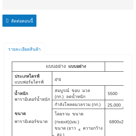
ติดต่อตอนนี้
รายละเอียดสินค้า
แบบอย่าง
แบบอย่าง
SX
ประเภท
ไดรฟ์
4*4
แบบฟอร์มไดรฟ์
สมบูรณ์
ขอบ
มวล
น้ำหนัก
55
00
(กก.)
ลดน้ำหนัก
พารามิเตอร์น้ำหนัก
กําลัง
มวลรวม (กก.)
โหลด
25,000
_
ขนาด
โดยรวม
ขนาด
พารามิเตอร์ขนาด
(กxยxส)(มม.)
6800x2490x3
ขนาด (ยาว
ความกว้าง
x
สูง
)
x