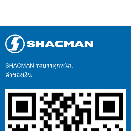
โอนข้อมูล 5600*2300*1500 ความหนา
(มม.) ล่าง8ข้าง6 ระบบยกไฮดรอลิค ยก
กลางหรือยกหน้า HYVA เข้าใกล้ /
SHACMAN รถบรรทุกหนัก,
ค่าของเงิน