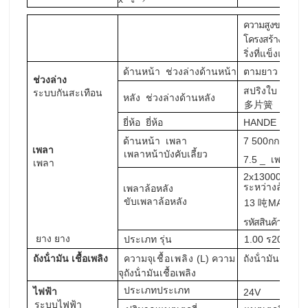
ความสูงของส่วน
โครงสร้าง
คาน
ส
ริ่งที่แข็งแกร่ง
ด้านหน้า
ตามยาว
ใบไม้
ช่วงล่างด้านหน้า
ช่วงล่าง
สปริง
ใบ
สี่เหลี
ระบบกันสะเทือน
หลัง
ช่วงล่างด้านหลัง
多片簧
ยี่ห้อ
HANDE
ยี่ห้อ
汉德
ด้านหน้า
เพลา
7
500กก
ผู้ชาย
เพลา
เพลาหน้าบังคับเลี้ยว
7.5
_
เพลาหน้
เพลา
2x1
3
000kg
เ
ระหว่างล้อ
และ
เพลา
ล้อหลัง
ขับเพลาล้อหลัง
1
3
MAN
吨
双
5.92
รหัสสินค้า :
ยาง
ยาง
ประเภท
1.00 ร
20
รุ่น
ถังน้ํามัน เชื้อเพลิง
ความจุ
เชื้อเพลิง
(L)
ความ
ถังน้ํามันอลูมิ
จุ
ถังน้ํามันเชื้อเพลิง
ประเภท
ประเภท
ไฟฟ้า
24V
ระบบไฟฟ้า