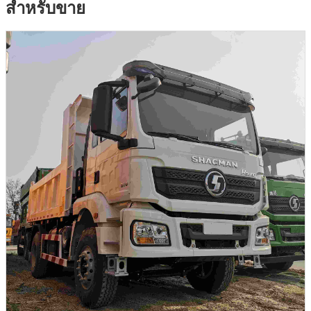
สําหรับขาย