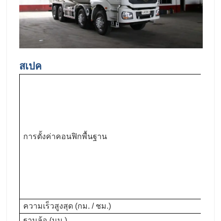
สเปค
ที
จุ
ระ
ต
การตั้งค่าคอนฟิกพื้นฐาน
บา
มา
ยา
ร
แ
ความเร็วสูงสุด (กม. / ชม.)
8
ฐานล้อ (มม.)
1