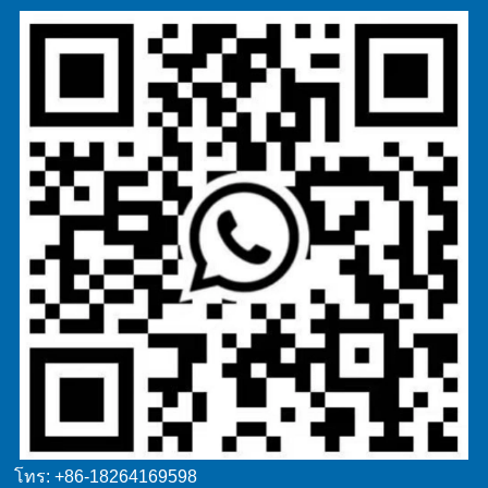
โทร: +86-18264169598