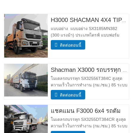
H3000 SHACMAN 4X4 TIPPER TRUCK สําหรับขาย
แบบอย่าง แบบอย่าง SX3185MN382
(300 แรงม้า) ประเภทไดรฟ์ แบบฟอร์ม
ไดรฟ์ 4*4 น้ำหนัก พารามิเตอร์น้ำหนัก
ติดต่อตอนนี้
สมบูรณ์ ขอบ มวล (กก.) ลดน้ำหนัก 5500
กําลังโหลดมวลรวม (กก.) 25,000 _ ขนาด
พารามิเตอร์ขนาด โดยรวม ขนาด (กxยxส)
(มม.) ขนาด (ยาว x ความกว้าง x สูง…
Shacman X3000 รถบรรทุก 10 ล้อ
โมเดลรถบรรทุก SX32556T384C สูงสุด
ความเร็วในการทำงาน (กม./ชม.) 85 ระบบ
ขับเคลื่อน 6×4 ขนาด (ยาว*กว้าง*สูง)(มม.)
ติดต่อตอนนี้
โดยรวม 8385*2490*3450 ร่างกายการถ่าย
โอนข้อมูล 5600*2300*1500 ความหนา
แชคแมน F3000 6x4 รถดั้ม
(มม.) ล่าง8ข้าง6 ระบบยกไฮดรอลิค ยก
กลางหรือยกหน้า HYVA เข้าใกล้ /…
โมเดลรถบรรทุก SX3255DT384CR สูงสุด
ความเร็วในการทำงาน (กม./ชม.) 85 ระบบ
ขับเคลื่อน 6×4 ขนาด (ยาว*กว้าง*สูง)(มม.)