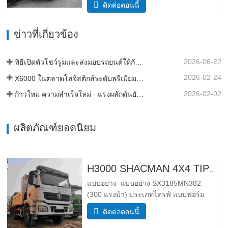
ติดต่อตอนนี้
โดยรวม 8385*2490*3450 ร่างกายการถ่าย
โอนข้อมูล 5600*2300*1500 ปริมาณกล่อง
ข่าวที่เกี่ยวข้อง
สินค้า มี 19 ลูกบาศก์เมตร 20 ลูกบาศก์เมตร
ความหนาของกล่องสินค้า (มม…
2026-06-22
พิธีเปิดตัวโชว์รูมและส่งมอบรถยนต์ให้กับกองเรือในประเทศแทนซาเนีย
2026-02-24
X6000 ในตลาดโลจิสติกส์ระดับพรีเมียมของแอฟริกา
2026-02-02
ก้าวใหม่ ความสำเร็จใหม่ - แรงผลักดันยังคงดำเนินต่อไป
ผลิตภัณฑ์ยอดนิยม
H3000 SHACMAN 4X4 TIPPER TRUCK สําหรับขาย
แบบอย่าง แบบอย่าง SX3185MN382
(300 แรงม้า) ประเภทไดรฟ์ แบบฟอร์ม
ไดรฟ์ 4*4 น้ำหนัก พารามิเตอร์น้ำหนัก
ติดต่อตอนนี้
สมบูรณ์ ขอบ มวล (กก.) ลดน้ำหนัก 5500