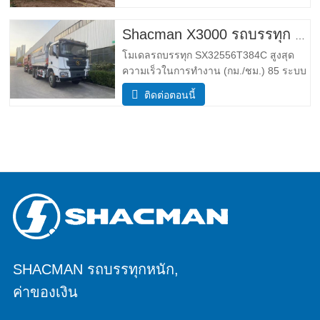
กําลังโหลดมวลรวม (กก.) 25,000 _ ขนาด
พารามิเตอร์ขนาด โดยรวม ขนาด (กxยxส)
(มม.) ขนาด (ยาว x ความกว้าง x สูง
Shacman X3000 รถบรรทุก 10 ล้อ
โมเดลรถบรรทุก SX32556T384C สูงสุด
ความเร็วในการทำงาน (กม./ชม.) 85 ระบบ
ขับเคลื่อน 6×4 ขนาด (ยาว*กว้าง*สูง)(มม.)
ติดต่อตอนนี้
โดยรวม 8385*2490*3450 ร่างกายการถ่าย
โอนข้อมูล 5600*2300*1500 ความหนา
(มม.) ล่าง8ข้าง6 ระบบยกไฮดรอลิค ยก
กลางหรือยกหน้า HYVA เข้าใกล้ /
SHACMAN รถบรรทุกหนัก,
ค่าของเงิน