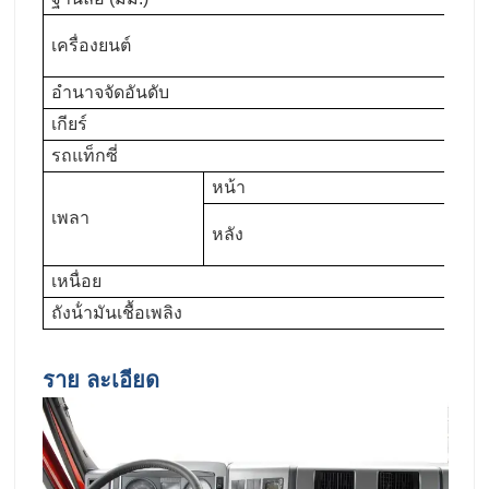
W
เครื่องยนต์
V.
อํานาจจัดอันดับ
3
เกียร์
1
รถแท็กซี่
F3
หน้า
ช
เพลา
1
หลัง
5.
เหนื่อย
1
ถังน้ํามันเชื้อเพลิง
อล
ราย ละเอียด