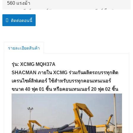
560 แรงม้า
กระปุกเกียร์: แบรนด์ดัง Fast, 9,10 และ 12 เกียร์เป็นตัว
เลือกเพื่อตอบสนองความต้องการที่แตกต่างกัน
ติดต่อตอนนี้
เปิดตัวในปี 2009 ซีรีส์ F3000 เป็นหนึ่งในผลิตภัณฑ์ที่ขายดี
ที่สุด เชื่อถือได้ ทนทาน และทรงพลัง ซีรีส์ F3000 สามารถ
รับมือกับงานใดๆ ที่เจ้าของต้องการได้
รายละเอียดสินค้า
รุ่น: XCMG MQH37A
SHACMAN ภายใน XCMG ร่วมกันผลิตรถบรรทุกติด
เครนไซด์ลิฟเตอร์ ใช้สำหรับบรรทุกคอนเทนเนอร์
ขนาด 40 ฟุต 01 ชิ้น หรือคอนเทนเนอร์ 20 ฟุต 02 ชิ้น