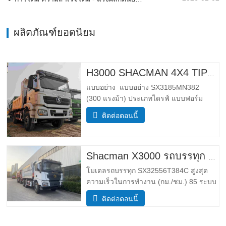
ผลิตภัณฑ์ยอดนิยม
H3000 SHACMAN 4X4 TIPPER TRUCK สําหรับขาย
แบบอย่าง แบบอย่าง SX3185MN382
(300 แรงม้า) ประเภทไดรฟ์ แบบฟอร์ม
ไดรฟ์ 4*4 น้ำหนัก พารามิเตอร์น้ำหนัก
ติดต่อตอนนี้
สมบูรณ์ ขอบ มวล (กก.) ลดน้ำหนัก 5500
กําลังโหลดมวลรวม (กก.) 25,000 _ ขนาด
พารามิเตอร์ขนาด โดยรวม ขนาด (กxยxส)
(มม.) ขนาด (ยาว x ความกว้าง x สูง
Shacman X3000 รถบรรทุก 10 ล้อ
โมเดลรถบรรทุก SX32556T384C สูงสุด
ความเร็วในการทำงาน (กม./ชม.) 85 ระบบ
ขับเคลื่อน 6×4 ขนาด (ยาว*กว้าง*สูง)(มม.)
ติดต่อตอนนี้
โดยรวม 8385*2490*3450 ร่างกายการถ่าย
โอนข้อมูล 5600*2300*1500 ความหนา
(มม.) ล่าง8ข้าง6 ระบบยกไฮดรอลิค ยก