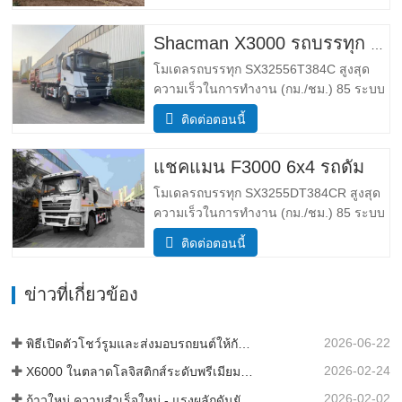
พารามิเตอร์ขนาด โดยรวม ขนาด (กxยxส)
(มม.) ขนาด (ยาว x ความกว้าง x สูง…
Shacman X3000 รถบรรทุก 10 ล้อ
โมเดลรถบรรทุก SX32556T384C สูงสุด
ความเร็วในการทำงาน (กม./ชม.) 85 ระบบ
ขับเคลื่อน 6×4 ขนาด (ยาว*กว้าง*สูง)(มม.)
ติดต่อตอนนี้
โดยรวม 8385*2490*3450 ร่างกายการถ่าย
โอนข้อมูล 5600*2300*1500 ความหนา
แชคแมน F3000 6x4 รถดั้ม
(มม.) ล่าง8ข้าง6 ระบบยกไฮดรอลิค ยก
กลางหรือยกหน้า HYVA เข้าใกล้ /…
โมเดลรถบรรทุก SX3255DT384CR สูงสุด
ความเร็วในการทำงาน (กม./ชม.) 85 ระบบ
ขับเคลื่อน 6×4 ขนาด (ยาว*กว้าง*สูง)(มม.)
ติดต่อตอนนี้
โดยรวม 8385*2490*3450 ร่างกายการถ่าย
โอนข้อมูล 5600*2300*1500 ปริมาณกล่อง
ข่าวที่เกี่ยวข้อง
สินค้า มี 19 ลูกบาศก์เมตร 20 ลูกบาศก์เมตร
ความหนาของกล่องสินค้า (มม…
2026-06-22
พิธีเปิดตัวโชว์รูมและส่งมอบรถยนต์ให้กับกองเรือในประเทศแทนซาเนีย
2026-02-24
X6000 ในตลาดโลจิสติกส์ระดับพรีเมียมของแอฟริกา
2026-02-02
ก้าวใหม่ ความสำเร็จใหม่ - แรงผลักดันยังคงดำเนินต่อไป