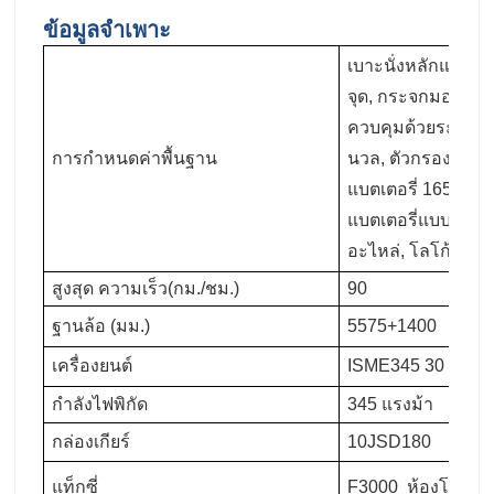
ข้อมูลจำเพาะ
เบาะนั่งหลักแบบไ
จุด, กระจกมองหลัง
ควบคุมด้วยระบบอิเ
การกำหนดค่าพื้นฐาน
นวล, ตัวกรองอากา
แบตเตอรี่ 165Ah ที่
แบตเตอรี่แบบไม่ต้
อะไหล่, โลโก้ SH
สูงสุด ความเร็ว(กม./ชม.)
90
ฐานล้อ (มม.)
5575+1400
เครื่องยนต์
ISME345 30 ยูโร II
กำลังไฟพิกัด
345 แรงม้า
กล่องเกียร์
10JSD180
แท็กซี่
F3000
ห้องโดยสาร