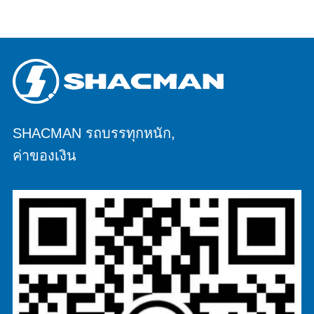
กลางหรือยกหน้า HYVA เข้าใกล้ /
SHACMAN รถบรรทุกหนัก,
ค่าของเงิน