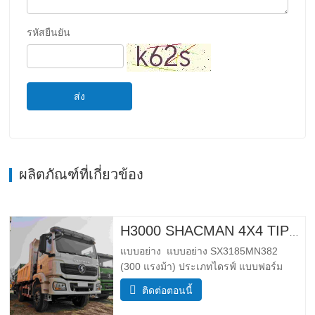
รหัสยืนยัน
ส่ง
ผลิตภัณฑ์ที่เกี่ยวข้อง
H3000 SHACMAN 4X4 TIPPER TRUCK สําหรับขาย
แบบอย่าง แบบอย่าง SX3185MN382
(300 แรงม้า) ประเภทไดรฟ์ แบบฟอร์ม
ไดรฟ์ 4*4 น้ำหนัก พารามิเตอร์น้ำหนัก
ติดต่อตอนนี้
สมบูรณ์ ขอบ มวล (กก.) ลดน้ำหนัก 5500
กําลังโหลดมวลรวม (กก.) 25,000 _ ขนาด