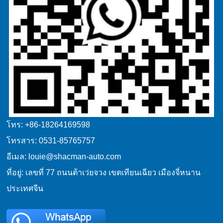
โทร: +86-18264169598
โทรสาร: 0531-85765757
อีเมล: louie@shacman-auto.com
ที่อยู่: เลขที่ 77 ถนนต้าเว่ยจวง เขตเทียนเฉียว เมืองจี่หนาน
ประเทศจีน